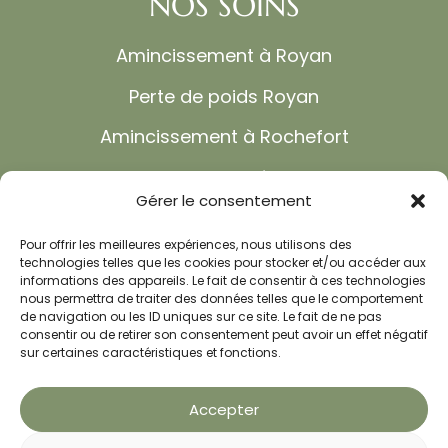
NOS SOINS
Amincissement à Royan
Perte de poids Royan
Amincissement à Rochefort
Maigrir sans régime
Gérer le consentement
Cure d’amincissement
Pour offrir les meilleures expériences, nous utilisons des
Soins amincissants
technologies telles que les cookies pour stocker et/ou accéder aux
informations des appareils. Le fait de consentir à ces technologies
Cure minceur
nous permettra de traiter des données telles que le comportement
de navigation ou les ID uniques sur ce site. Le fait de ne pas
consentir ou de retirer son consentement peut avoir un effet négatif
Anxiété et dépression
sur certaines caractéristiques et fonctions.
Troubles du sommeil
Accepter
Shiatsu