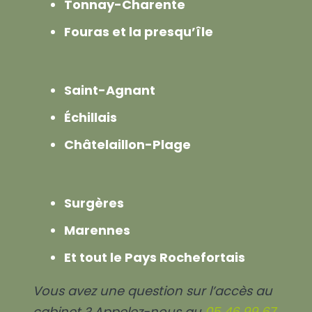
Tonnay-Charente
Fouras et la presqu’île
Saint-Agnant
Échillais
Châtelaillon-Plage
Surgères
Marennes
Et tout le Pays Rochefortais
Vous avez une question sur l’accès au
cabinet ? Appelez-nous au
05 46 99 67