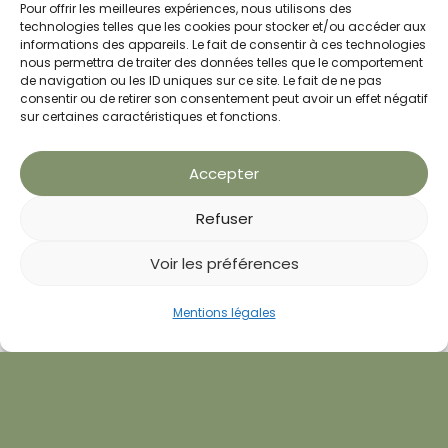
Pour offrir les meilleures expériences, nous utilisons des
technologies telles que les cookies pour stocker et/ou accéder aux
informations des appareils. Le fait de consentir à ces technologies
Témoignages
nous permettra de traiter des données telles que le comportement
de navigation ou les ID uniques sur ce site. Le fait de ne pas
consentir ou de retirer son consentement peut avoir un effet négatif
sur certaines caractéristiques et fonctions.
Entendre parler des expériences
vécues par d’autres peut être
Accepter
incroyablement inspirant, qu’il s’agisse
de
perte de poids
,
d’arrêt du tabac
, de
Refuser
gestion du stress ou d’inconfort lié à la
Voir les préférences
ménopause
. Les témoignages de ceux
qui ont bénéficié de la
luxopuncture
Prendre RDV
Mentions légales
Bilan offert
pour atteindre leurs objectifs de
Appeler
poids
ne manquent pas d’encourager
et de motiver.