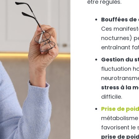
être régulés.
Bouffées de 
Ces manifesta
nocturnes) pe
entraînant fati
Gestion du s
fluctuation 
neurotransme
stress à la
difficile.
Prise de poi
métabolisme 
favorisent le
prise de poi