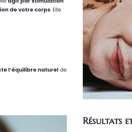
lle
agit par stimulation
ion de votre corps
. Elle
te l’équilibre naturel
de
Résultats e