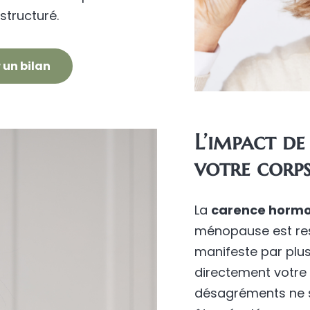
tructuré.
 un bilan
L’impact de
votre corp
La
carence horm
ménopause est res
manifeste par plu
directement votre 
désagréments ne s