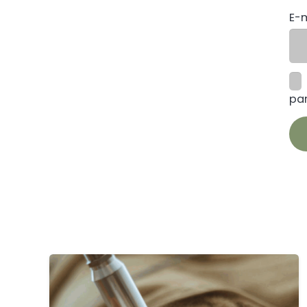
E-
par