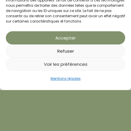
informations des appareils. Le fait de consentir à ces technologies
nous permettra de traiter des données telles que le comportement
de navigation ou les ID uniques sur ce site. Le fait de ne pas
consentir ou de retirer son consentement peut avoir un effet négatif
sur certaines caractéristiques et fonctions.
CONTACT ROCHEFORT
05 46 99 67 97
Accepter
contact@parapuncture.fr
Refuser
Voir les préférences
CONTACT ROYAN
05 46 08 35 05
Prendre RDV
Mentions légales
Bilan offert
Appeler
contact@parapuncture.fr
SUIVEZ-NOUS
Facebook
Instagram