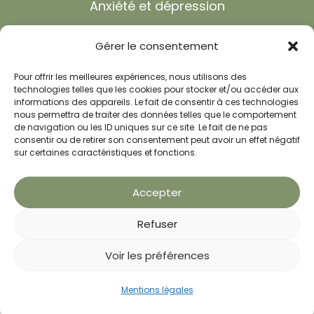
Anxiété et dépression
Troubles du sommeil
Gérer le consentement
Shiatsu
Pour offrir les meilleures expériences, nous utilisons des
Réflexologie
technologies telles que les cookies pour stocker et/ou accéder aux
informations des appareils. Le fait de consentir à ces technologies
nous permettra de traiter des données telles que le comportement
Recettes minceur
de navigation ou les ID uniques sur ce site. Le fait de ne pas
consentir ou de retirer son consentement peut avoir un effet négatif
FAQ
sur certaines caractéristiques et fonctions.
Actualités
Accepter
Refuser
Voir les préférences
CONTACT ROCHEFORT
Prendre RDV
Mentions légales
05 46 99 67 97
Bilan offert
Appeler