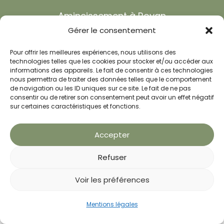
Amincissement à Royan
Gérer le consentement
Perte de poids Royan
Pour offrir les meilleures expériences, nous utilisons des
Amincissement à Rochefort
technologies telles que les cookies pour stocker et/ou accéder aux
informations des appareils. Le fait de consentir à ces technologies
Maigrir sans régime
nous permettra de traiter des données telles que le comportement
de navigation ou les ID uniques sur ce site. Le fait de ne pas
Cure d’amincissement
consentir ou de retirer son consentement peut avoir un effet négatif
sur certaines caractéristiques et fonctions.
Soins amincissants
Accepter
Cure minceur
Anxiété et dépression
Refuser
Troubles du sommeil
Voir les préférences
Shiatsu
Prendre RDV
Mentions légales
Bilan offert
Appeler
Réflexologie