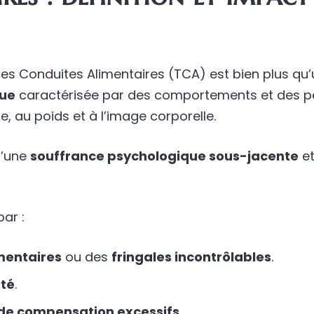
es Conduites Alimentaires (TCA) est bien plus qu’u
que
caractérisée par des comportements et des pe
re, au poids et à l’image corporelle.
d’une
souffrance psychologique sous-jacente
et
ar :
mentaires
ou des
fringales incontrôlables
.
été
.
t de compensation excessifs
.