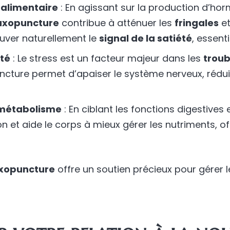
alimentaire
: En agissant sur la production d’h
uxopuncture
contribue à atténuer les
fringales
et
rouver naturellement le
signal de la satiété
, essent
été
: Le stress est un facteur majeur dans les
troub
uncture permet d’apaiser le système nerveux, rédui
u métabolisme
: En ciblant les fonctions digestives
on et aide le corps à mieux gérer les nutriments, o
uxopuncture
offre un soutien précieux pour gérer 