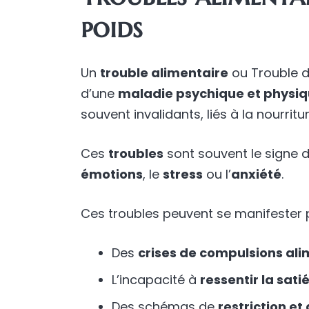
poids
Un
trouble alimentaire
ou Trouble d
d’une
maladie psychique et physi
souvent invalidants, liés à la nourritu
Ces
troubles
sont souvent le signe 
émotions
, le
stress
ou l’
anxiété
.
Ces troubles peuvent se manifester p
Des
crises de compulsions ali
L’incapacité à
ressentir la sati
Des schémas de
restriction e