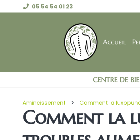
05 54 54 01 23
Accueil
Pe
CENTRE DE BI
Amincissement
Comment la luxopunctu
Comment la lu
troubles alime