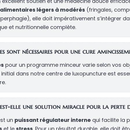
n excellent soutien et une médecine douce effica
 alimentaires légers à modérés
(fringales, compu
yperphagie), elle doit impérativement s’intégrer d
e et nutritionnelle complète.
es sont nécessaires pour une cure amincissem
es
pour un programme minceur varie selon vos obje
n initial dans notre centre de luxopuncture est ess
re.
est-elle une solution miracle pour la perte d
est un
puissant régulateur interne
qui facilite la
s
et le
stress
. Pour un résultat durable, elle doit ê