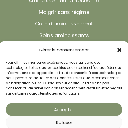
Amincissement à Rochefort
Maigrir sans régime
Cure d’amincissement
Soins amincissants
Cure minceur
Gérer le consentement
Anxiété et dépression
Pour offrir les meilleures expériences, nous utilisons des
technologies telles que les cookies pour stocker et/ou accéder aux
Troubles du sommeil
informations des appareils. Le fait de consentir à ces technologies
nous permettra de traiter des données telles que le comportement
Shiatsu
de navigation ou les ID uniques sur ce site. Le fait de ne pas
consentir ou de retirer son consentement peut avoir un effet négatif
Réflexologie
sur certaines caractéristiques et fonctions.
Recettes minceur
Accepter
FAQ
Refuser
Actualités