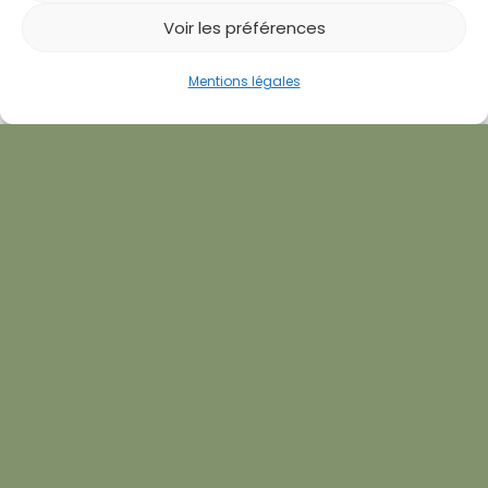
Voir les préférences
Prendre RDV
Mentions légales
Bilan offert
Appeler
CONTACT ROCHEFORT
05 46 99 67 97
contact@parapuncture.fr
CONTACT ROYAN
05 46 08 35 05
contact@parapuncture.fr
SUIVEZ-NOUS