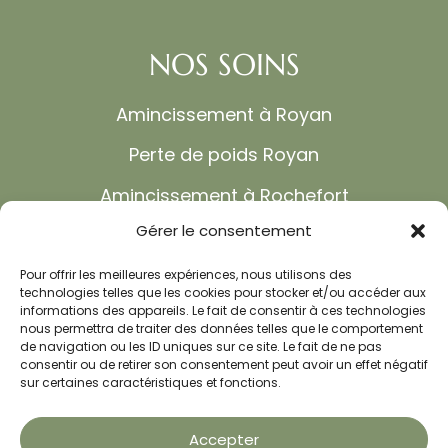
NOS SOINS
Amincissement à Royan
Perte de poids Royan
Amincissement à Rochefort
Gérer le consentement
Maigrir sans régime
Cure d’amincissement
Pour offrir les meilleures expériences, nous utilisons des
technologies telles que les cookies pour stocker et/ou accéder aux
informations des appareils. Le fait de consentir à ces technologies
Soins amincissants
nous permettra de traiter des données telles que le comportement
de navigation ou les ID uniques sur ce site. Le fait de ne pas
Cure minceur
consentir ou de retirer son consentement peut avoir un effet négatif
sur certaines caractéristiques et fonctions.
Anxiété et dépression
Troubles du sommeil
Accepter