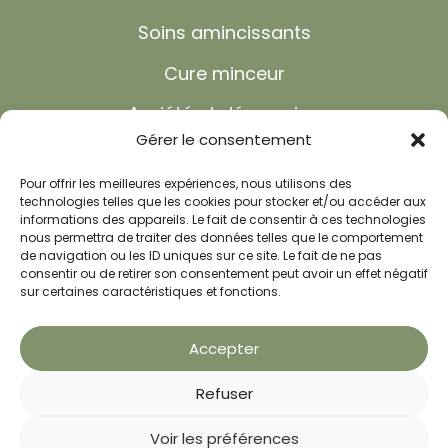
Soins amincissants
Cure minceur
Anxiété et dépression
Gérer le consentement
Troubles du sommeil
Pour offrir les meilleures expériences, nous utilisons des
Shiatsu
technologies telles que les cookies pour stocker et/ou accéder aux
informations des appareils. Le fait de consentir à ces technologies
Réflexologie
nous permettra de traiter des données telles que le comportement
de navigation ou les ID uniques sur ce site. Le fait de ne pas
Recettes minceur
consentir ou de retirer son consentement peut avoir un effet négatif
sur certaines caractéristiques et fonctions.
FAQ
Accepter
Actualités
Refuser
Voir les préférences